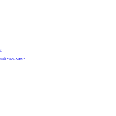
й
аний «под ключ»