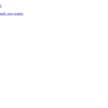
й
аний «под ключ»