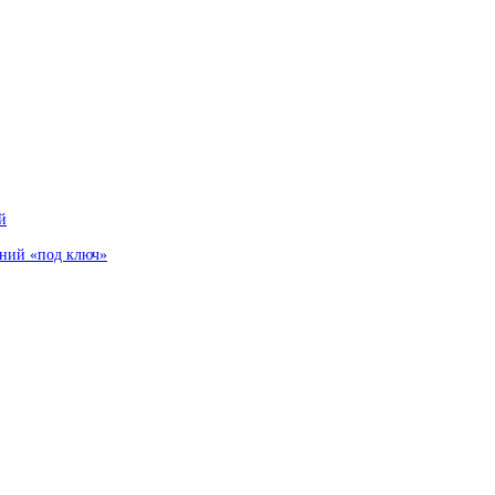
й
аний «под ключ»