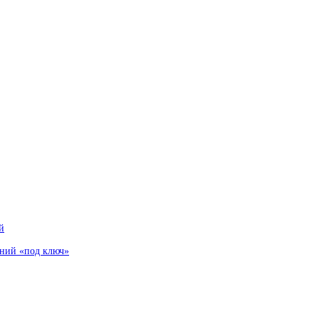
й
аний «под ключ»