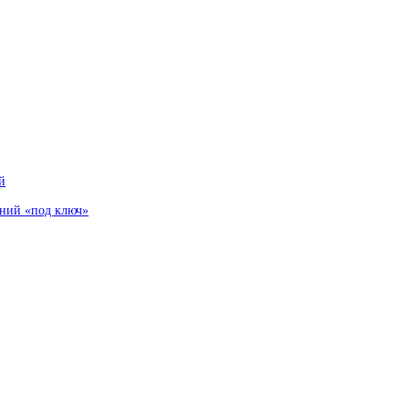
й
аний «под ключ»