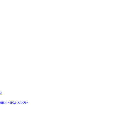
й
аний «под ключ»