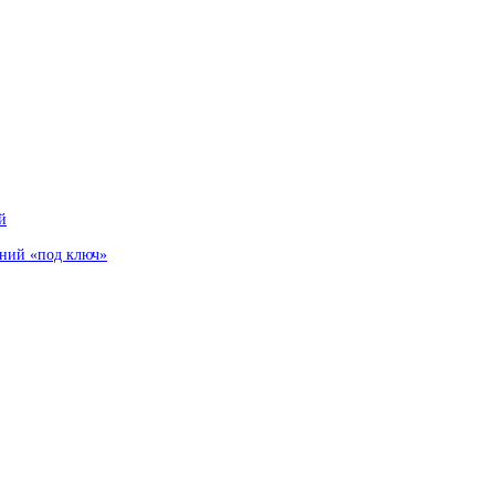
й
аний «под ключ»