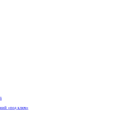
й
аний «под ключ»