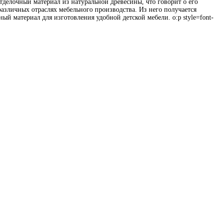
елочный материал из натуральной древесины, что говорит о его
азличных отраслях мебельного производства. Из него получается
ый материал для изготовления удобной детской мебели. o:p style=font-