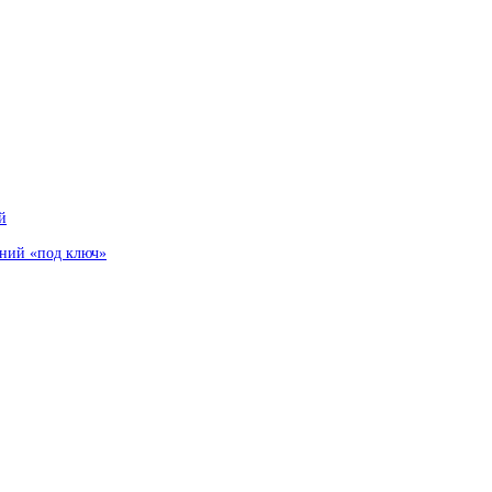
й
аний «под ключ»