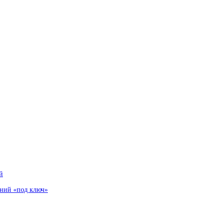
й
аний «под ключ»