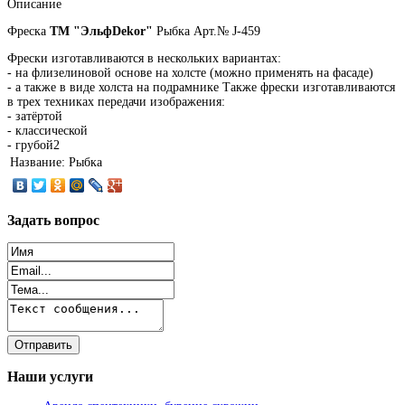
Описание
Фреска
ТМ "ЭльфDekor"
Рыбка Арт.№ J-459
Фрески изготавливаются в нескольких вариантах:
- на флизелиновой основе на холсте (можно применять на фасаде)
- а также в виде холста на подрамнике Также фрески изготавливаются
в трех техниках передачи изображения:
- затёртой
- классической
- грубой2
Название:
Рыбка
Задать
вопрос
Наши
услуги