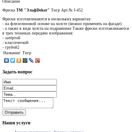
Описание
Фреска
ТМ "ЭльфDekor"
Тигр Арт.№ J-452
Фрески изготавливаются в нескольких вариантах:
- на флизелиновой основе на холсте (можно применять на фасаде)
- а также в виде холста на подрамнике Также фрески изготавливаются
в трех техниках передачи изображения:
- затёртой
- классической
- грубой2
Название:
Тигр
Задать
вопрос
Наши
услуги