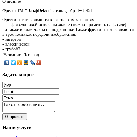
Описание
Фреска
ТМ "ЭльфDekor"
Леопард Арт.№ J-451
Фрески изготавливаются в нескольких вариантах:
- на флизелиновой основе на холсте (можно применять на фасаде)
- а также в виде холста на подрамнике Также фрески изготавливаются
в трех техниках передачи изображения:
- затёртой
- классической
- грубой2
Название:
Леопард
Задать
вопрос
Наши
услуги