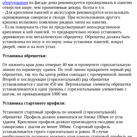
оборудования
на фасаде дома рекомендуется просверливать в панелях
отверстия шире, чем применяемые анкера, болты и т.п.
- Для крепления панелей и аксессуаров рекомендуется использовать
оцинкованные саморезы и гвозди. При использовании другого
крепежа возможно появление ржавых пятен на панелях.
- Если поверхность стен не предусматривает непосредственное
крепление к ней панелей, то предварительно нужно установить
деревянную или металлическую обрешетку. Обрешетка должна быть
установлена по низу и по верху зоны установки панелей, вокруг
дверей, окон и на всех углах.
Установка обрешетки:
От нижнего края дома отмерьте 40 мм и прочертите горизонтальную
линию по периметру здания. По этой линии прикрепите первый ряд
обрешетки, так что бы центр рейки совпадал с прочерченной линией.
Второй и последующие (горизонтальный) ряд обрешетки
устанавливается с шагом 450 мм. Вертикальные элементы обрешетки
устанавливаются в один уровень с горизонтальными элементами с
шагом, не превышающим 1000 мм.
Установка стартового профиля:
Установите стартовый профиль по нижней (горизонтальной)
обрешетке. Профиль должен начинаться не ближе 100мм от угла
здания. Крепление профиля должно производится гвоздями или
саморезами с шагом не менее 300мм. Стартовый профиль
устанавливается строго горизонтально и ровно. В случае
необходимости подрезки нижнего края панели стартовой профиль не