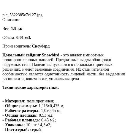
pic_5322385e7c127.jpg
Описание
Вес:
1.9 кг.
Объём:
0.01 м3.
Производитель:
Сноуберд
Цокольный сайдинг Snowbird
- это аналог импортных
полипропиленовых панелей. Предназначены для облицовки
наружных стен. Панели выпускаются в нескольких цветовых
решениях, имеют замковые соединения. Их отличительной
особенностью является однотонность лицевой части, без выделения
расшивки и, конечно же, уникальная цена.
Технические характеристики:
-
Материал:
полипропилен;
-
Общие размеры:
1,115х0,475 м;
-
Рабочие размеры:
1,0х0,45 м;
-
Общая площадь:
0,53 м2;
-
Рабочая площадь:
0,45 м2;
-
Упаковка:
10 шт / 4,5м2;
-
Цвет:серый:
серый.