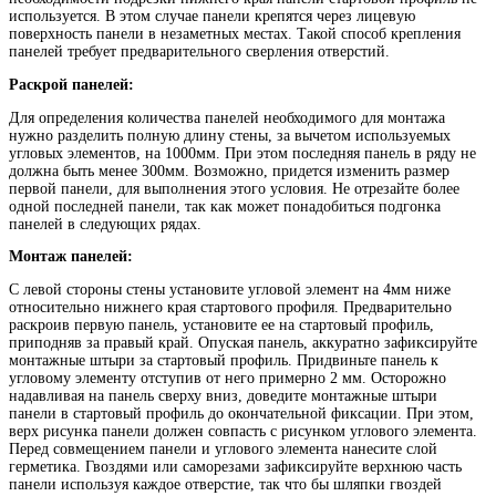
используется. В этом случае панели крепятся через лицевую
поверхность панели в незаметных местах. Такой способ крепления
панелей требует предварительного сверления отверстий.
Раскрой панелей:
Для определения количества панелей необходимого для монтажа
нужно разделить полную длину стены, за вычетом используемых
угловых элементов, на 1000мм. При этом последняя панель в ряду не
должна быть менее 300мм. Возможно, придется изменить размер
первой панели, для выполнения этого условия. Не отрезайте более
одной последней панели, так как может понадобиться подгонка
панелей в следующих рядах.
Монтаж панелей:
С левой стороны стены установите угловой элемент на 4мм ниже
относительно нижнего края стартового профиля. Предварительно
раскроив первую панель, установите ее на стартовый профиль,
приподняв за правый край. Опуская панель, аккуратно зафиксируйте
монтажные штыри за стартовый профиль. Придвиньте панель к
угловому элементу отступив от него примерно 2 мм. Осторожно
надавливая на панель сверху вниз, доведите монтажные штыри
панели в стартовый профиль до окончательной фиксации. При этом,
верх рисунка панели должен совпасть с рисунком углового элемента.
Перед совмещением панели и углового элемента нанесите слой
герметика. Гвоздями или саморезами зафиксируйте верхнюю часть
панели используя каждое отверстие, так что бы шляпки гвоздей