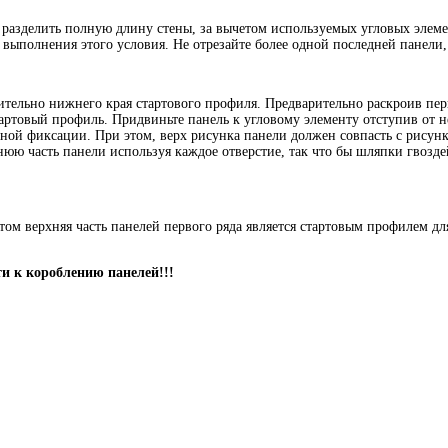
разделить полную длину стены, за вычетом используемых угловых элемен
выполнения этого условия. Не отрезайте более одной последней панели,
ительно нижнего края стартового профиля. Предварительно раскроив пер
артовый профиль. Придвиньте панель к угловому элементу отступив от н
ой фиксации. При этом, верх рисунка панели должен совпасть с рисунк
нюю часть панели используя каждое отверстие, так что бы шляпки гвозд
том верхняя часть панелей первого ряда является стартовым профилем д
и к короблению панелей!!!