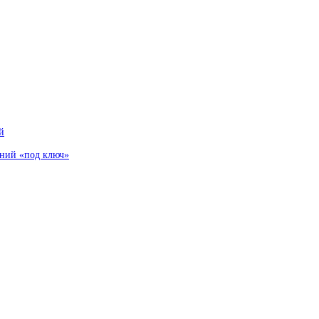
й
аний «под ключ»