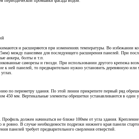
ием периодической промывки фасада водой.
тий
.
жимаются и расширяются при изменениях температуры. Во избежании кор
ор (5мм) между панелями для последующего расширения панелей. При по
е анкера, болты и т.п.
цинкованные саморезы и гвозди. При использовании другого крепежа воз
ние к ней панелей, то предварительно нужно установить деревянную или
 углах.
нию по периметру здания. По этой линии прикрепите первый ряд обреше
гом 450 мм. Вертикальные элементы обрешетки устанавливаются в один
. Профиль должен начинаться не ближе 100мм от угла здания. Креплени
 и ровно. В случае необходимости подрезки нижнего края панели стартов
ния панелей требует предварительного сверления отверстий.