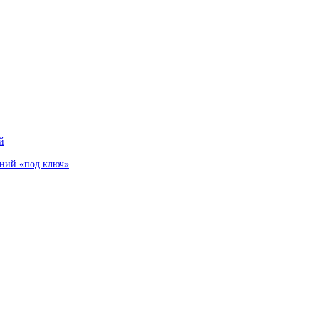
й
аний «под ключ»