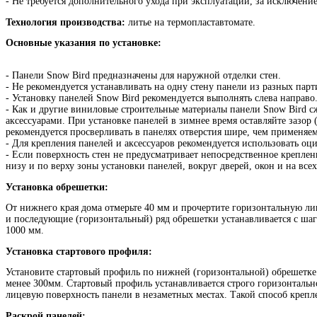
- Не требуется дополнительного ухода при эксплуатации, за исключен
Технология производства:
литье на термопластавтомате.
Основные указания по установке:
- Панели Snow Bird предназначены для наружной отделки стен.
- Не рекомендуется устанавливать на одну стену панели из разных пар
- Установку панелей Snow Bird рекомендуется выполнять слева направо
- Как и другие виниловые строительные материалы панели Snow Bird с
аксессуарами. При установке панелей в зимнее время оставляйте заз
рекомендуется просверливать в панелях отверстия шире, чем применяемы
- Для крепления панелей и аксессуаров рекомендуется использовать о
- Если поверхность стен не предусматривает непосредственное крепле
низу и по верху зоны установки панелей, вокруг дверей, окон и на всех
Установка обрешетки:
От нижнего края дома отмерьте 40 мм и прочертите горизонтальную ли
и последующие (горизонтальный) ряд обрешетки устанавливается с ша
1000 мм.
Установка стартового профиля:
Установите стартовый профиль по нижней (горизонтальной) обрешетке
менее 300мм. Стартовый профиль устанавливается строго горизонтально
лицевую поверхность панели в незаметных местах. Такой способ крепле
Раскрой панелей: