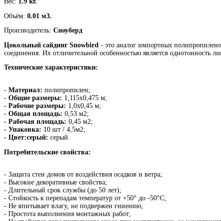
Вес:
1.9 кг.
Объём:
0.01 м3.
Производитель:
Сноуберд
Цокольный сайдинг Snowbird
- это аналог импортных полипропилено
соединения. Их отличительной особенностью является однотонность лиц
Технические характеристики:
-
Материал:
полипропилен;
-
Общие размеры:
1,115х0,475 м;
-
Рабочие размеры:
1,0х0,45 м;
-
Общая площадь:
0,53 м2;
-
Рабочая площадь:
0,45 м2;
-
Упаковка:
10 шт / 4,5м2;
-
Цвет:серый:
серый.
Потребительские свойства:
- Защита стен домов от воздействия осадков и ветра;
- Высокие декоративные свойства;
- Длительный срок службы (до 50 лет);
- Стойкость к перепадам температур от +50° до -50°C;
- Не впитывает влагу, не подвержен гниению;
- Простота выполнения монтажных работ;