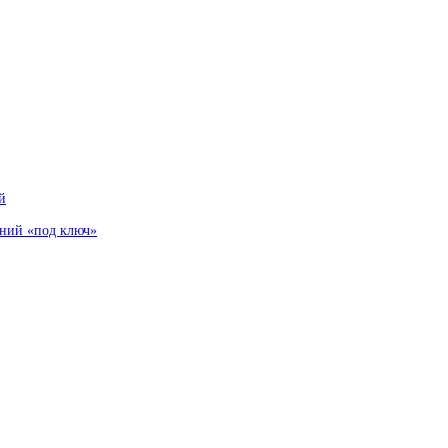
й
аний «под ключ»