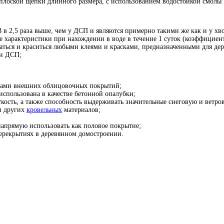
 плоской щепки длинного размера, с использованием водостойкой смолы
 в 2,5 раза выше, чем у ДСП и являются примерно такими же как и у х
е характеристики при нахождении в воде в течение 1 суток (коэффициент
иваться и краситься любыми клеями и красками, предназначенными для дер
 и ДСП;
идами внешних облицовочных покрытий;
использована в качестве бетонной опалубки;
кость, а также способность выдерживать значительные снеговую и ветро
и других
кровельных
материалов;
апрямую использовать как половое покрытие;
ерекрытиях в деревянном домостроении.