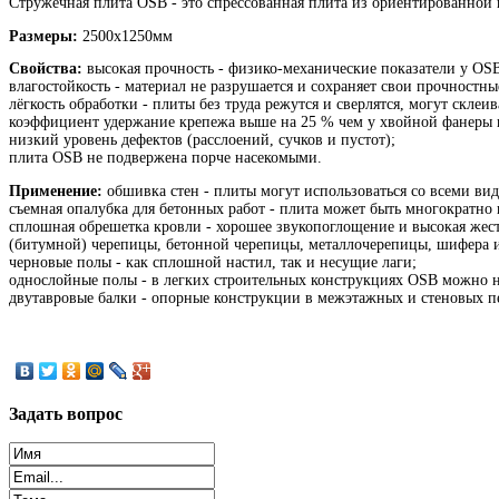
Cтружечная плита OSB - это спрессованная плита из ориентированной
Размеры:
2500х1250мм
Свойства:
высокая прочность - физико-механические показатели у OSB
влагостойкость - материал не разрушается и сохраняет свои прочностны
лёгкость обработки - плиты без труда режутся и сверлятся, могут скле
коэффициент удержание крепежа выше на 25 % чем у хвойной фанеры
низкий уровень дефектов (расслоений, сучков и пустот);
плита OSB не подвержена порче насекомыми.
Применение:
обшивка стен - плиты могут использоваться со всеми в
съемная опалубка для бетонных работ - плита может быть многократно 
сплошная обрешетка кровли - хорошее звукопоглощение и высокая жест
(битумной) черепицы, бетонной черепицы, металлочерепицы, шифера 
черновые полы - как сплошной настил, так и несущие лаги;
однослойные полы - в легких строительных конструкциях OSB можно н
двутавровые балки - опорные конструкции в межэтажных и стеновых п
Задать
вопрос