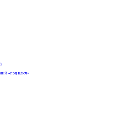
й
аний «под ключ»