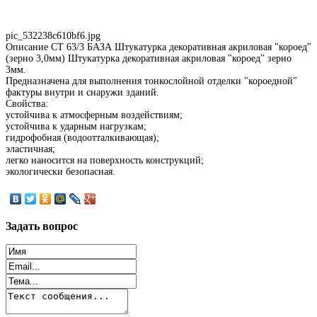
pic_532238c610bf6.jpg
Описание
CT 63/3 БАЗА Штукатурка декоративная акриловая "короед"
(зерно 3,0мм) Штукатурка декоративная акриловая "короед" зерно
3мм.
Предназначена для выполнения тонкослойной отделки "короедной"
фактуры внутри и снаружи зданий.
Свойства:
устойчива к атмосферным воздействиям;
устойчива к ударным нагрузкам;
гидрофобная (водоотталкивающая);
эластичная;
легко наносится на поверхность конструкций;
экологически безопасная.
Задать
вопрос