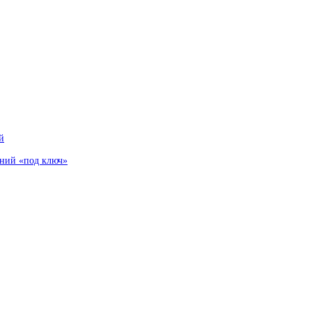
й
аний «под ключ»