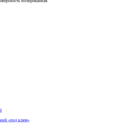
верхность полированная.
й
аний «под ключ»