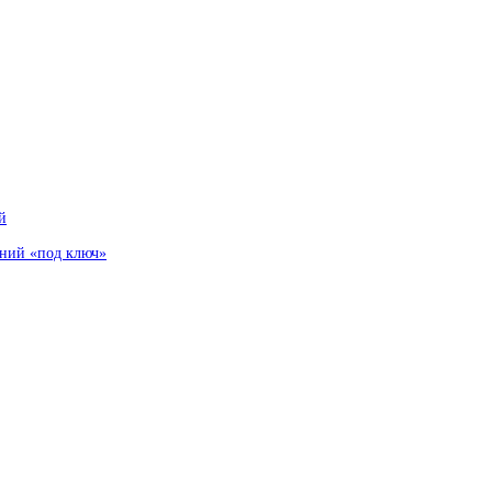
й
аний «под ключ»