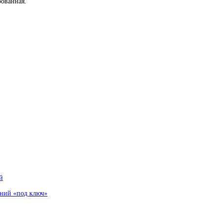
ованная.
й
аний «под ключ»