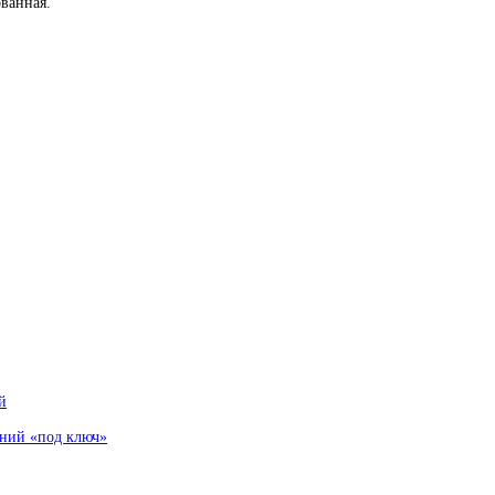
ованная.
й
аний «под ключ»