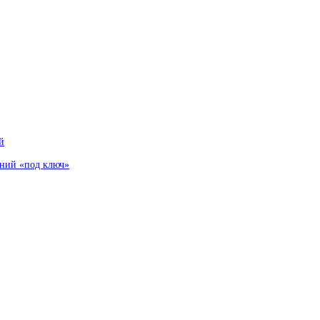
й
аний «под ключ»