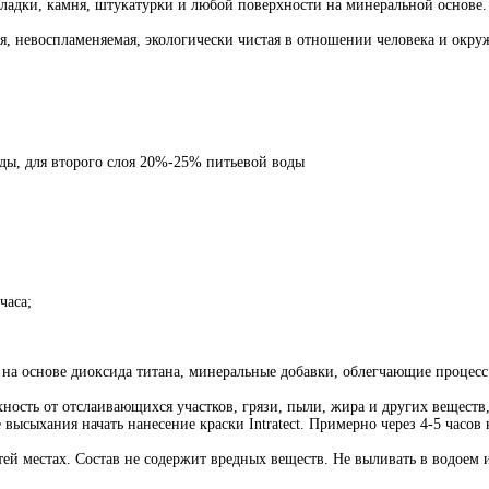
кладки, камня, штукатурки и любой поверхности на минеральной основе.
ая, невоспламеняемая, экологически чистая в отношении человека и ок
ды, для второго слоя 20%-25% питьевой воды
часа;
а основе диоксида титана, минеральные добавки, облегчающие процесс 
ерхность от отслаивающихся участков, грязи, пыли, жира и других веще
высыхания начать нанесение краски Intratect. Примерно через 4-5 часов 
тей местах. Состав не содержит вредных веществ. Не выливать в водоем 