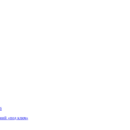
й
аний «под ключ»