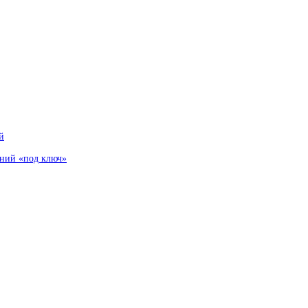
й
аний «под ключ»