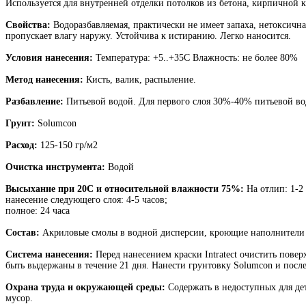
Используется для внутренней отделки потолков из бетона, кирпичной 
Свойства:
Водоразбавляемая, практически не имеет запаха, нетоксичн
пропускает влагу наружу. Устойчива к истиранию. Легко наносится.
Условия нанесения:
Температура: +5..+35С Влажность: не более 80%
Метод нанесения:
Кисть, валик, распыление.
Разбавление:
Питьевой водой. Для первого слоя 30%-40% питьевой во
Грунт:
Solumcon
Расход:
125-150 гр/м2
Очистка инструмента:
Водой
Высыхание при 20С и относительной влажности 75%:
На отлип: 1-2 
нанесение следующего слоя: 4-5 часов;
полное: 24 часа
Состав:
Акриловые смолы в водной дисперсии, кроющие наполнители н
Система нанесения:
Перед нанесением краски Intratect очистить пов
быть выдержаны в течение 21 дня. Нанести грунтовку Solumcon и после 
Охрана труда и окружающей среды:
Содержать в недоступных для де
мусор.