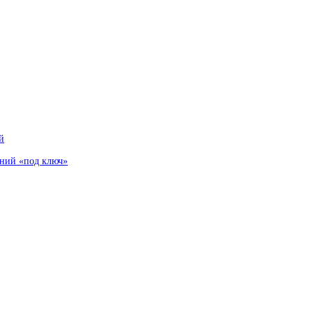
й
аний «под ключ»