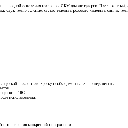
водной основе для колеровки ЛКМ для интерьеров. Цвета: желтый, л
д, охра, темно-зеленые, светло-зеленый, розовато-лиловый, синий, тем
с краской, после этого краску необходимо тщательно перемешать;
ветов
 краски: +10С
после использования.
робного покрытия конкретной поверхности.