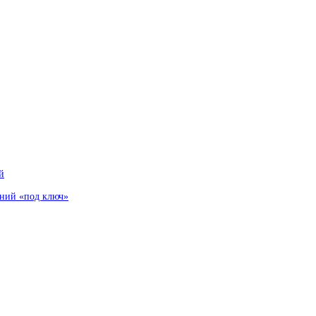
й
аний «под ключ»