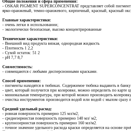
Общие положения и сфера применения:
- OSKAR PIGMENT SUPERCONCENTRAT представляет собой пигменты на 
ярко-оранжевый, темно-оранжевого, кирпичный, красный, красный окси
Главные характеристики:
- очень легки в использовании;
- экологически безопасные, высоко концентрированные
Технические характеристики:
- Внешний вид продукта вязкая, однородная жидкость
- Плотность 1 2,2
- Сухой остаток: 51 2
- рН 7,7 8,7
Совместимость:
- совмещаются с любыми дисперсионными красками.
Способ применения:
- пигменты находятся в тюбиках. Содержимое тюбика выдавить в банку 
- цвет, который получится при колеровке, можно определить по карте ц
- минимальная температура, при которой можно производить колеровку
- очистка инструментов производится водой или водой с мылом сразу 
Средний удельный расход:
- ровная поверхность примерно 125 мл/м2;
- среднезернистая поверхность примерно 140 мл/ м2;
- крупнозернистая поверхность примерно 160 мл/м2.
- точное значение удельного расхода краски определяется на основе п