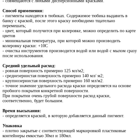
- совмещаются с любыми дисперсионными красками.
Способ применения:
- пигменты находятся в тюбиках. Содержимое тюбика выдавить в
банку с краской, после этого краску необходимо тщательно
перемешать;
- цвет, который получится при колеровке, можно определить по карте
цветов
- минимальная температура, при которой можно производить
колеровку краски: +10С
- очистка инструментов производится водой или водой с мылом сразу
после использования.
Средний удельный расход:
- ровная поверхность примерно 125 мл/м2;
- среднезернистая поверхность примерно 140 мл/ м2;
- крупнозернистая поверхность примерно 160 мл/м2.
- точное значение удельного расхода краски определяется на основе
пробного покрытия конкретной поверхности.
При покрытии очень грубой поверхности расход краски,
соответственно, будет большим.
Время высыхания:
- определяется краской, в которую добавляется данный пигмент.
Упаковка
- плотно закрытые с соответствующей маркировкой пластиковые
контейнеры емкостью 30мл и 180мл.