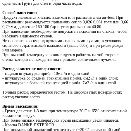
одна часть Грунт для стен и одна часть воды.
Способ нанесения:
Продукт наносится кистью, валиком или распылителем air-less. При
распылении рекомендуется применять сопло 0,026 0,031 толл или 0,66
0,79 мм, давление 160 180 бар и угол распыления 40 80.
При нанесении необходимо не допускать высыхания на стыках, чтобы
избежать видимости стыков.
Не наносить краску под прямыми солнечными лучами, в условиях
сильного ветра, высокой влажности (выше 80%) и при риске дождя
или мороза.
При высокой температуре рекомендуется работать на той стороне
стены, которая не находятся под прямыми солнечными лучами..
Расход зависит от поверхности:
- гладкая штукатурка прибл. 10м2 /л в один слой;
- штукатурка со средней грануляцией прибл. 8м2 /л в один слой;
- штукатурка с большей грануляцией прибл. 7м2 /л в один слой.
Точный расход определяется тестом: На шероховатых поверхностях
расход увеличивается.
Время высыхания:
- Грунт для стен: 1-3 часа при температуре 20 C и 65% относительной
влажности воздуха.
При более низких температурах время высыхания увеличивается.
- Краска DANKE EXTERIOR.
При нормальной комнатной температуре (+20 C) следующий слой