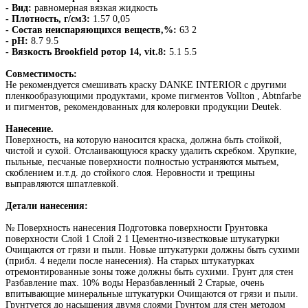
- Вид:
равномерная вязкая жидкость
- Плотность, г/cм3:
1.57 0,05
- Состав неиспаряющихся веществ,%:
63 2
- pH:
8.7 9.5
- Вязкость Brookfield ротор 14, vit.8:
5.1 5.5
Совместимость:
Не рекомендуется смешивать краску DANKE INTERIOR с другими
пленкообразующими продуктами, кроме пигментов Vollton , Abtnfarbe
и пигментов, рекомендованных для колеровки продукции Deutek.
Нанесение.
Поверхность, на которую наносится краска, должна быть стойкой,
чистой и сухой. Отслаивающуюся краску удалить скребком. Хрупкие,
пыльные, песчаные поверхности полностью устраняются мытьем,
скоблением и.т.д. до стойкого слоя. Неровности и трещины
выправляются шпатлевкой.
Детали нанесения:
№ Поверхность нанесения Подготовка поверхности Грунтовка
поверхности Слой 1 Слой 2 1 Цементно-известковые штукатурки
Очищаются от грязи и пыли. Новые штукатурки должны быть сухими
(прибл. 4 недели после нанесения). На старых штукатурках
отремонтированные зоны тоже должны быть сухими. Грунт для стен
Разбавление max. 10% воды Неразбавленный 2 Старые, очень
впитывающие минеральные штукатурки Очищаются от грязи и пыли.
Грунтуется до насыщения двумя слоями Грунтом для стен методом