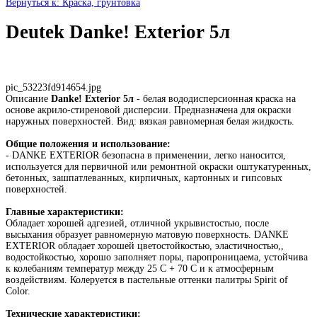
Вернуться к: Краска, грунтовка
Deutek Danke! Exterior 5л
pic_53223fd914654.jpg
Описание
Danke! Exterior 5л
- белая вододисперсионная краска на
основе акрило-стиреновой дисперсии. Предназначена для окраски
наружных поверхностей. Вид: вязкая равномерная белая жидкость.
Общие положения и использование:
- DANKE EXTERIOR безопасна в применении, легко наносится,
используется для первичной или ремонтной окраски оштукатуренных,
бетонных, зашпатлеванных, кирпичных, картонных и гипсовых
поверхностей.
Главные характеристики:
Обладает хорошей адгезией, отличной укрывистостью, после
высыхания образует равномерную матовую поверхность. DANKE
EXTERIOR обладает хорошей цветостойкостью, эластичностью,,
водостойкостью, хорошо заполняет поры, паропроницаема, устойчива
к колебаниям температур между 25 C + 70 C и к атмосферным
воздействиям. Колеруется в пастельные оттенки палитры Spirit of
Color.
Технические характеристики: