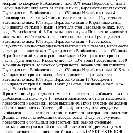
мокрый по мокрому Разбавление max. 10% воды Неразбавленный 3
Белый цемент Очищается от грязи и пыли, неровности шпатлюются.
Грунт для стен Разбавление max. 10% воды Неразбавленный 4
Гипсокартонные плиты Очищаются от грязи и пыли. Грунт для стен
Разбавление max. 10% воды Неразбавленный 5 Кирпичные стены
Очищаются от грязи и пыли. Грунт для стен Разбавление max. 10%
воды Неразбавленный 6 Глиняные штукатурки Полностью удаляются
мытьем или скоблением, неровности шпатлюются. Грунт для стен
Разбавление max. 10% воды Неразбавленный 7 Известковые
штукатурки Полностью удаляются щеткой или шпателем, неровности
и трещины шпатлюются. Грунт для стен Разбавление max. 10% воды
Неразбавленный 8 Дисперсионные краски Очищаются от грязи и
пыли. Грунт для стен Разбавление max. 10% воды Неразбавленный 9
Алкидные краски Полностью устраняются, неровности шпатлюются.
Грунт для стен Разбавление max. 10% воды Неразбавленный 10 Бетон
Очищается от грязи и пыли, обезжиривается. Грунт для стен
Разбавление max. 10% воды Неразбавленный 11 Азбоцемент
Очищается от грязи и пыли. Грунт для стен Разбавление max. 10%
воды Неразбавленный
Примечания.
Грунт для стен может наноситься неразбавленным или
разбавленным максимум 1:4 воды в зависимости от впитываемости
поверхности нанесения. После высыхания, Грунт для стен не должен
образовывать пленку (блестящий слой), поэтому рекомендуется
разбавление в зависимости от впитываемости поверхности нанесения.
Делаются тесты на небольших поверхностях. В случае получения
поверхности с большими контрастами или разной степенью
впитываемости (на одной гипсовой поверхности), рекомендуется
нанесение раствора с пропорцией: одна часть DANKE EXTERIOR ,