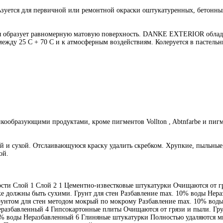
зуется для первичной или ремонтной окраски оштукатуренных, бетонны
я образует равномерную матовую поверхность. DANKE EXTERIOR обладае
жду 25 C + 70 C и к атмосферным воздействиям. Колеруется в пастельные
образующими продуктами, кроме пигментов Vollton , Abtnfarbe и пигм
той и сухой. Отслаивающуюся краску удалить скребком. Хрупкие, пыльны
ой.
сти Слой 1 Слой 2 1 Цементно-известковые штукатурки Очищаются от г
же должны быть сухими. Грунт для стен Разбавление max. 10% воды Не
рунтом для стен методом мокрый по мокрому Разбавление max. 10% воды
еразбавленный 4 Гипсокартонные плиты Очищаются от грязи и пыли. Гр
10% воды Неразбавленный 6 Глиняные штукатурки Полностью удаляются м