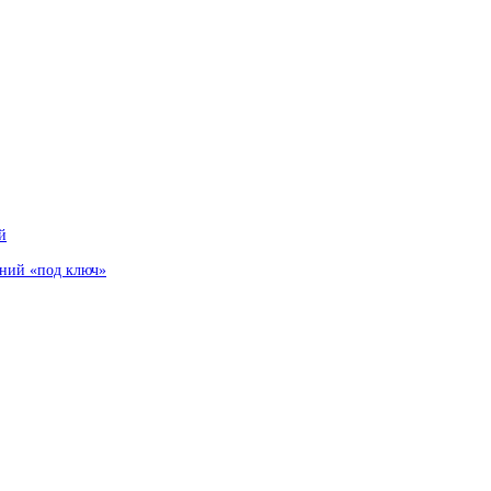
й
аний «под ключ»