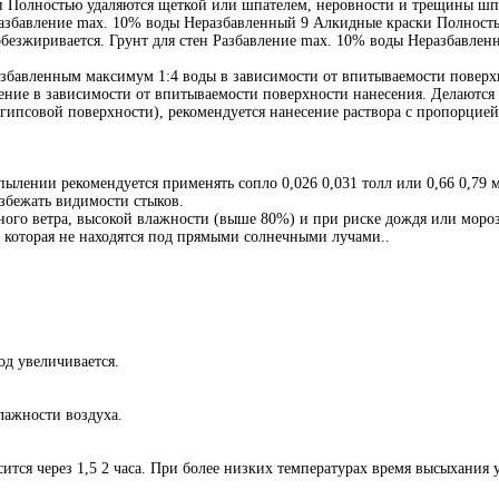
и Полностью удаляются щеткой или шпателем, неровности и трещины шп
Разбавление max. 10% воды Неразбавленный 9 Алкидные краски Полность
безжиривается. Грунт для стен Разбавление max. 10% воды Неразбавленн
збавленным максимум 1:4 воды в зависимости от впитываемости поверхн
ление в зависимости от впитываемости поверхности нанесения. Делаются 
ипсовой поверхности), рекомендуется нанесение раствора с пропорцией
пылении рекомендуется применять сопло 0,026 0,031 толл или 0,66 0,79 м
збежать видимости стыков.
ого ветра, высокой влажности (выше 80%) и при риске дождя или мороз
, которая не находятся под прямыми солнечными лучами..
од увеличивается.
влажности воздуха.
тся через 1,5 2 часа. При более низких температурах время высыхания 