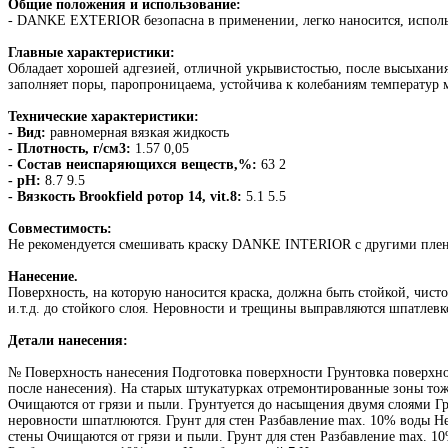
Общие положения и использование:
- DANKE EXTERIOR безопасна в применении, легко наносится, исполь
Главные характеристики:
Обладает хорошей адгезией, отличной укрывистостью, после высыхани
заполняет поры, паропроницаема, устойчива к колебаниям температур ме
Технические характеристики:
- Вид:
равномерная вязкая жидкость
- Плотность, г/cм3:
1.57 0,05
- Состав неиспаряющихся веществ,%:
63 2
- pH:
8.7 9.5
- Вязкость Brookfield ротор 14, vit.8:
5.1 5.5
Совместимость:
Не рекомендуется смешивать краску DANKE INTERIOR с другими пленко
Нанесение.
Поверхность, на которую наносится краска, должна быть стойкой, чис
и.т.д. до стойкого слоя. Неровности и трещины выправляются шпатлевк
Детали нанесения:
№ Поверхность нанесения Подготовка поверхности Грунтовка поверхно
после нанесения). На старых штукатурках отремонтированные зоны то
Очищаются от грязи и пыли. Грунтуется до насыщения двумя слоями Г
неровности шпатлюются. Грунт для стен Разбавление max. 10% воды Н
стены Очищаются от грязи и пыли. Грунт для стен Разбавление max. 