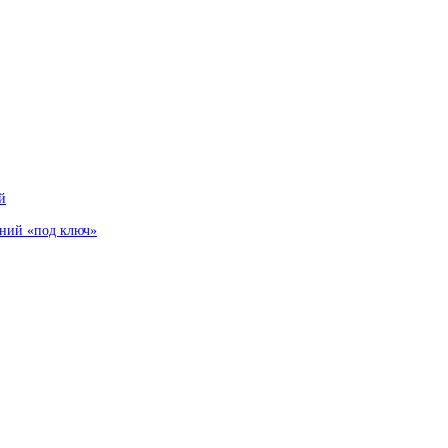
й
аний «под ключ»