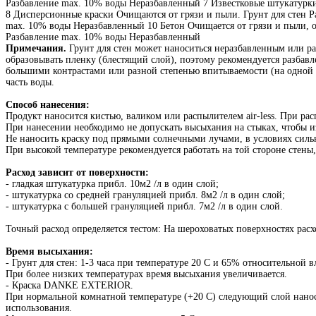
Разбавление max. 10% воды Неразбавленный 7 Известковые штукатурк
8 Дисперсионные краски Очищаются от грязи и пыли. Грунт для стен 
max. 10% воды Неразбавленный 10 Бетон Очищается от грязи и пыли, о
Разбавление max. 10% воды Неразбавленный
Примечания.
Грунт для стен может наноситься неразбавленным или ра
образовывать пленку (блестящий слой), поэтому рекомендуется разбав
большими контрастами или разной степенью впитываемости (на одной г
часть воды.
Способ нанесения:
Продукт наносится кистью, валиком или распылителем air-less. При рас
При нанесении необходимо не допускать высыхания на стыках, чтобы и
Не наносить краску под прямыми солнечными лучами, в условиях сильн
При высокой температуре рекомендуется работать на той стороне стены
Расход зависит от поверхности:
- гладкая штукатурка прибл. 10м2 /л в один слой;
- штукатурка со средней грануляцией прибл. 8м2 /л в один слой;
- штукатурка с большей грануляцией прибл. 7м2 /л в один слой.
Точный расход определяется тестом: На шероховатых поверхностях расх
Время высыхания:
- Грунт для стен: 1-3 часа при температуре 20 C и 65% относительной 
При более низких температурах время высыхания увеличивается.
- Краска DANKE EXTERIOR.
При нормальной комнатной температуре (+20 C) следующий слой наноси
использования.