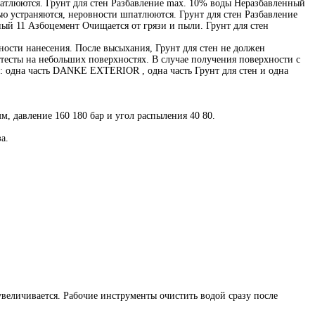
атлюются. Грунт для стен Разбавление max. 10% воды Неразбавленный
ю устраняются, неровности шпатлюются. Грунт для стен Разбавление
ый 11 Азбоцемент Очищается от грязи и пыли. Грунт для стен
ости нанесения. После высыхания, Грунт для стен не должен
тесты на небольших поверхностях. В случае получения поверхности с
: одна часть DANKE EXTERIOR , одна часть Грунт для стен и одна
м, давление 160 180 бар и угол распыления 40 80.
а.
увеличивается. Рабочие инструменты очистить водой сразу после