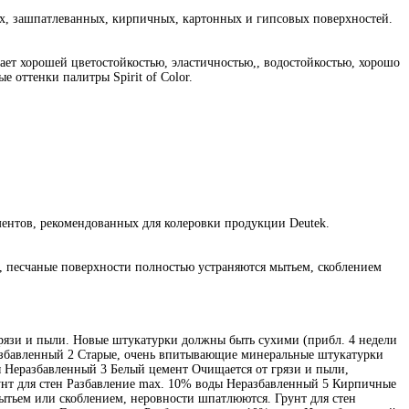
х, зашпатлеванных, кирпичных, картонных и гипсовых поверхностей.
т хорошей цветостойкостью, эластичностью,, водостойкостью, хорошо
 оттенки палитры Spirit of Color.
ентов, рекомендованных для колеровки продукции Deutek.
е, песчаные поверхности полностью устраняются мытьем, скоблением
рязи и пыли. Новые штукатурки должны быть сухими (прибл. 4 недели
разбавленный 2 Старые, очень впитывающие минеральные штукатурки
 Неразбавленный 3 Белый цемент Очищается от грязи и пыли,
унт для стен Разбавление max. 10% воды Неразбавленный 5 Кирпичные
ытьем или скоблением, неровности шпатлюются. Грунт для стен