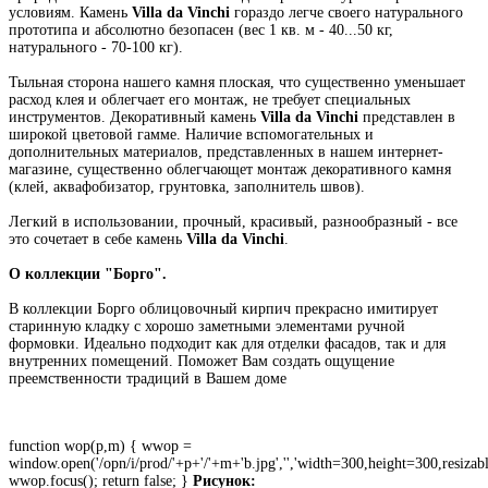
условиям. Камень
Villa da Vinchi
гораздо легче своего натурального
прототипа и абсолютно безопасен (вес 1 кв. м - 40...50 кг,
натурального - 70-100 кг).
Тыльная сторона нашего камня плоская, что существенно уменьшает
расход клея и облегчает его монтаж, не требует специальных
инструментов. Декоративный камень
Villa da Vinchi
представлен в
широкой цветовой гамме. Наличие вспомогательных и
дополнительных материалов, представленных в нашем интернет-
магазине, существенно облегчающет монтаж декоративного камня
(клей, аквафобизатор, грунтовка, заполнитель швов).
Легкий в использовании, прочный, красивый, разнообразный - все
это сочетает в себе камень
Villa da Vinchi
.
О коллекции "Борго".
В коллекции Борго облицовочный кирпич прекрасно имитирует
старинную кладку с хорошо заметными элементами ручной
формовки. Идеально подходит как для отделки фасадов, так и для
внутренних помещений. Поможет Вам создать ощущение
преемственности традиций в Вашем доме
function wop(p,m) { wwop =
window.open('/opn/i/prod/'+p+'/'+m+'b.jpg','','width=300,height=300,resizabl
wwop.focus(); return false; }
Рисунок: