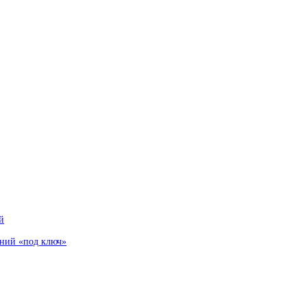
й
аний «под ключ»