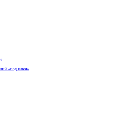
й
аний «под ключ»