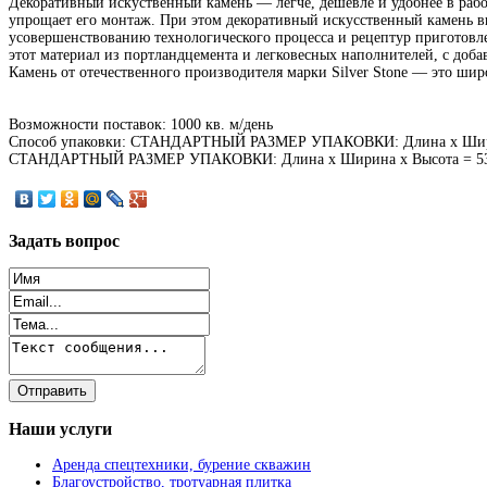
Декоративный искуственный камень — легче, дешевле и удобнее в работе
упрощает его монтаж. При этом декоративный искусственный камень в
усовершенствованию технологического процесса и рецептур приготовл
этот материал из портландцемента и легковесных наполнителей, с доб
Камень от отечественного производителя марки Silver Stone — это широ
Возможности поставок: 1000 кв. м/день
Способ упаковки: СТАНДАРТНЫЙ РАЗМЕР УПАКОВКИ: Длина х Шири
СТАНДАРТНЫЙ РАЗМЕР УПАКОВКИ: Длина х Ширина х Высота = 53
Задать
вопрос
Наши
услуги
Аренда спецтехники, бурение скважин
Благоустройство, тротуарная плитка