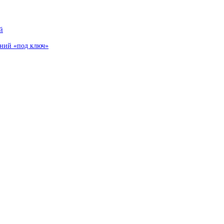
й
аний «под ключ»