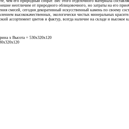
, чем его природный собрат. Вес этого отделочного материала составляе
нешне неотличим от природного облицовочного, но затраты на его прио
ения смесей, сегодня декоративный искусственный камень по своему сос
авлением высококачественных, экологически чистых минеральных красите
кий ассортимент цветов и фактур, всегда наличие на складе и высокое ка
на х Высота = 530х320х120
0х320х120