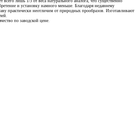
т всего лишь 1/3 от веса натурального аналога, что существенно
бретение и установку намного меньше. Благодаря недавнему
таву практически неотличим от природных прообразов. Изготавливают
лей.
чество по заводской цене.