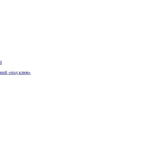
й
аний «под ключ»