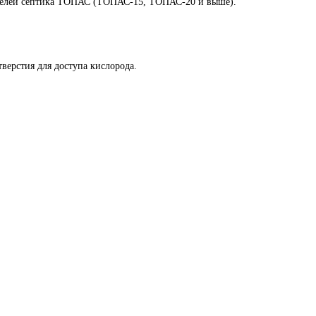
делей септика ТОПАС (ТОПАС-15, ТОПАС-20 и выше).
верстия для доступа кислорода.