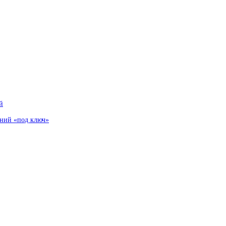
й
аний «под ключ»