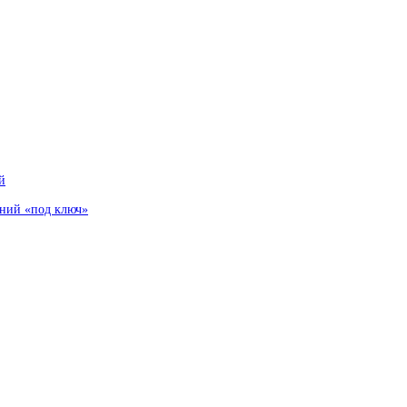
й
аний «под ключ»