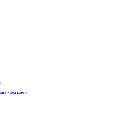
й
аний «под ключ»