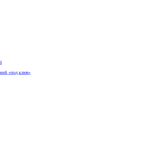
й
аний «под ключ»