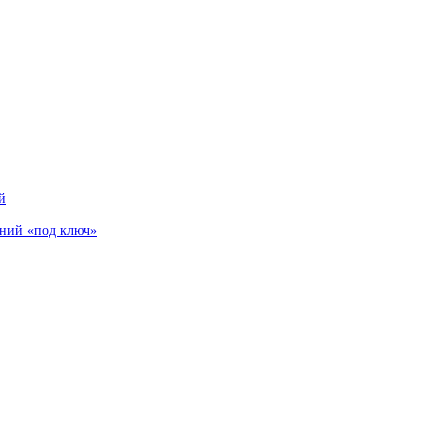
й
аний «под ключ»