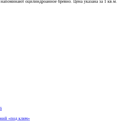
напоминают оцилиндроанное бревно. Цена указана за 1 кв.м.
й
аний «под ключ»